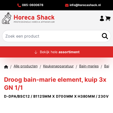
085-0600678
info@horecashack.nl
HOME
Bekijk hele
assortiment
ALLE PRODUCTEN
Alle producten
Keukenapparatuur
Bain-maries
/
/
/
/
OVER ONS
Droog bain-marie element, kuip 3x
MERKEN
GN 1/1
OFFERTECHECKER
D-DPA/BSC12 / B1125MM X D700MM X H380MM / 230V
CONTACT