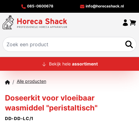
085-0600678
info@horecashack.nl
HOME
Bekijk hele
assortiment
ALLE PRODUCTEN
Alle producten
/
OVER ONS
Doseerkit voor vloeibaar
MERKEN
wasmiddel "peristaltisch"
OFFERTECHECKER
DD-DD-LC/1
CONTACT