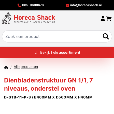
085-0600678
info@horecashack.nl
HOME
Bekijk hele
assortiment
ALLE PRODUCTEN
Alle producten
/
OVER ONS
Dienbladenstruktuur GN 1/1, 7
MERKEN
niveaus, onderstel oven
OFFERTECHECKER
D-STB-11-P-S / B460MM X D560MM X H40MM
CONTACT