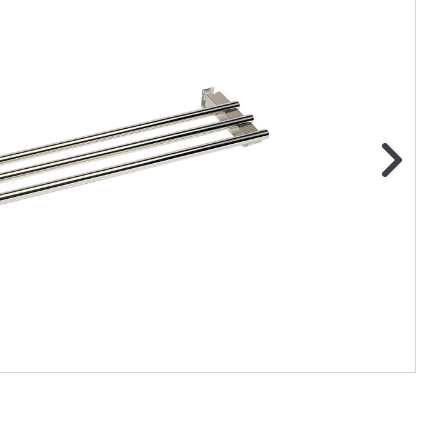
ge foto
N