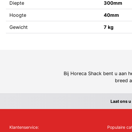
Diepte
300mm
Hoogte
40mm
Gewicht
7 kg
Bij Horeca Shack bent u aan he
breed a
Laat ons u
Klantenservice:
Populaire ca