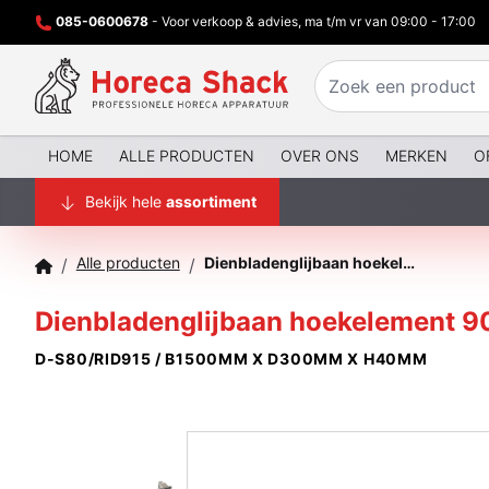
085-0600678
- Voor verkoop & advies, ma t/m vr van 09:00 - 17:00
HOME
ALLE PRODUCTEN
OVER ONS
MERKEN
O
Bekijk hele
assortiment
Alle producten
Dienbladenglijbaan hoekelement 90° (intern rechts S80/AI90)
/
/
Dienbladenglijbaan hoekelement 90
D-S80/RID915 / B1500MM X D300MM X H40MM