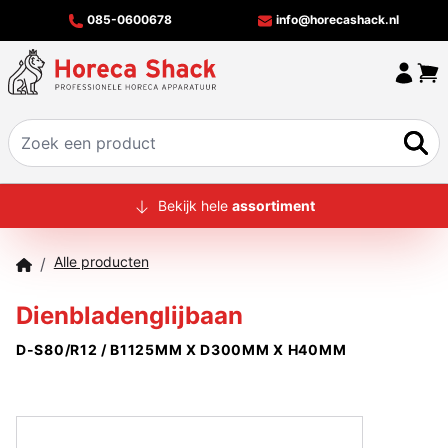
085-0600678
info@horecashack.nl
HOME
Bekijk hele
assortiment
ALLE PRODUCTEN
Alle producten
/
OVER ONS
Dienbladenglijbaan
MERKEN
D-S80/R12 / B1125MM X D300MM X H40MM
OFFERTECHECKER
CONTACT