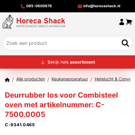
085-0600678
info@horecashack.nl
HOME
Bekijk hele
assortiment
ALLE PRODUCTEN
Alle producten
Keukenapparatuur
Hetelucht & Conven
/
/
/
OVER ONS
Deurrubber los voor Combisteel
MERKEN
oven met artikelnummer: C-
OFFERTECHECKER
7500.0005
CONTACT
C-9341.0465