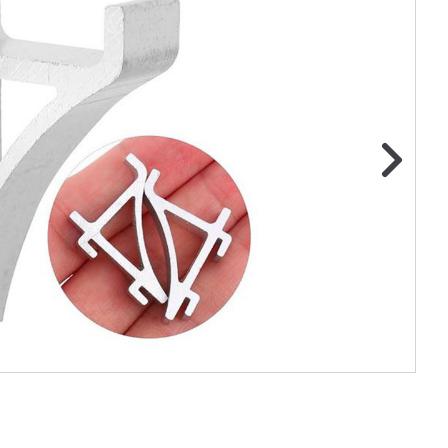
ge foto
N