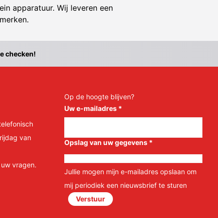
ein apparatuur. Wij leveren een
 merken.
te checken!
Op de hoogte blijven?
Uw e-mailadres
*
telefonisch
rijdag van
Opslag van uw gegevens
*
l uw vragen.
Jullie mogen mijn e-mailadres opslaan om
mij periodiek een nieuwsbrief te sturen
Verstuur