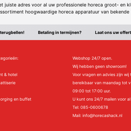
t juiste adres voor al uw professionele horeca groot- en kl
ssortiment hoogwaardige horeca apparatuur van bekende
 terugbellen!
Betaling in termijnen?
Laat ons uw offer
tegorieën:
Webshop 24/7 open.
Wij hebben geen showroom!
nt & hotel
Voor vragen en advies zijn wij 
attiserie
bereikbaar van maandag tot v
09:00 tot 17:00 uur.
orging en buffet
U kunt ons 24/7 mailen voor a
Tel:
085-0600678
Mail:
info@horecashack.nl