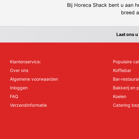
Bij Horeca Shack bent u aan he
breed a
Laat ons u
Klantenservice:
Populaire ca
Over ons
Koffiebar
Algemene voorwaarden
Bar-restaura
Inloggen
Bakkerij en p
FAQ
Koelen
Verzendinformatie
Catering bez