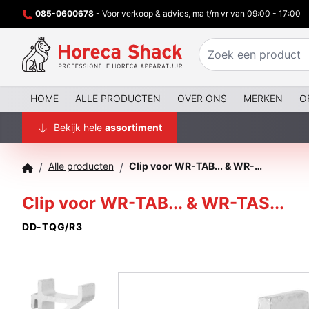
085-0600678
- Voor verkoop & advies, ma t/m vr van 09:00 - 17:00
HOME
ALLE PRODUCTEN
OVER ONS
MERKEN
O
Bekijk hele
assortiment
Alle producten
Clip voor WR-TAB... & WR-TAS...
/
/
Clip voor WR-TAB... & WR-TAS...
DD-TQG/R3