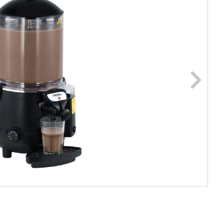
ge foto
N