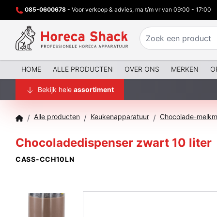
085-0600678
- Voor verkoop & advies, ma t/m vr van 09:00 - 17:00
HOME
ALLE PRODUCTEN
OVER ONS
MERKEN
O
Bekijk hele
assortiment
Alle producten
Keukenapparatuur
/
/
/
Chocoladedispenser zwart 10 liter
CASS-CCH10LN