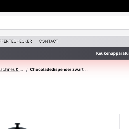
FFERTECHECKER
CONTACT
Keukenapparatu
Chocolade-melkmachines & Verwarmers
Chocoladedispenser zwart 10 liter
/