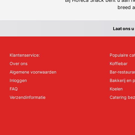
Bij Horeca Shack bent u aan he
breed a
Laat ons u
Klantenservice:
Populaire ca
Over ons
Koffiebar
Algemene voorwaarden
Bar-restaura
Inloggen
Bakkerij en p
FAQ
Koelen
Verzendinformatie
Catering bez