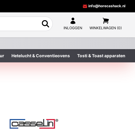
info@horecashack.nl
INLOGGEN
WINKELWAGEN (0)
ur
Hetelucht & Conventieovens
Tosti & Toast apparaten