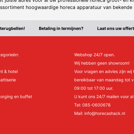
t juiste adres voor al uw professionele horeca groot- en kl
ssortiment hoogwaardige horeca apparatuur van bekende
 terugbellen!
Betaling in termijnen?
Laat ons uw offer
tegorieën:
Webshop 24/7 open.
Wij hebben geen showroom!
nt & hotel
Voor vragen en advies zijn wij 
attiserie
bereikbaar van maandag tot v
09:00 tot 17:00 uur.
orging en buffet
U kunt ons 24/7 mailen voor a
Tel:
085-0600678
Mail:
info@horecashack.nl