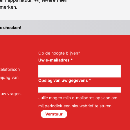
ein apparatuur. Wij leveren een
 merken.
te checken!
Op de hoogte blijven?
Uw e-mailadres
*
telefonisch
rijdag van
Opslag van uw gegevens
*
l uw vragen.
Jullie mogen mijn e-mailadres opslaan om
mij periodiek een nieuwsbrief te sturen
Verstuur