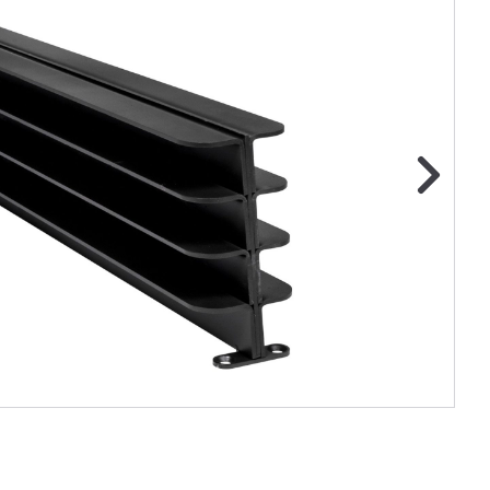
ge foto
N