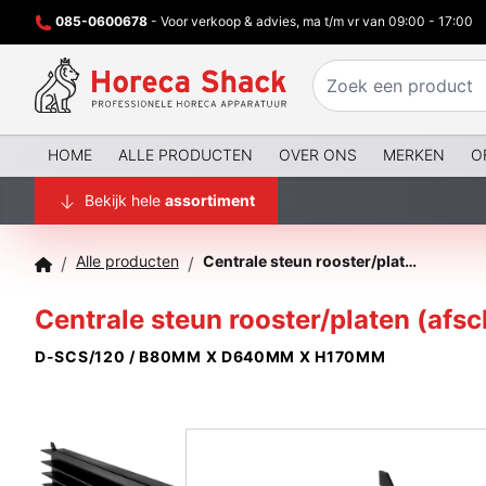
085-0600678
- Voor verkoop & advies, ma t/m vr van 09:00 - 17:00
HOME
ALLE PRODUCTEN
OVER ONS
MERKEN
O
Bekijk hele
assortiment
Alle producten
Centrale steun rooster/platen (afscheider)
/
/
Centrale steun rooster/platen (afsc
D-SCS/120 / B80MM X D640MM X H170MM