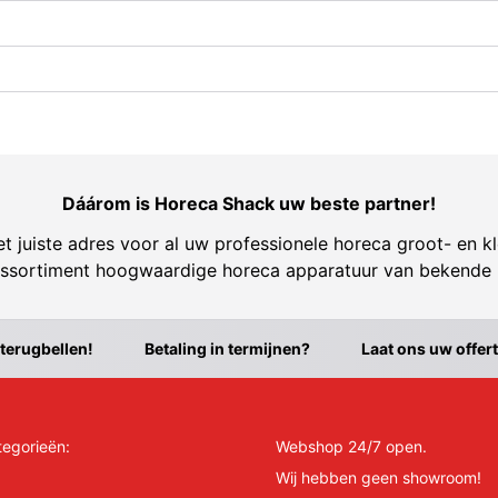
Dáárom is Horeca Shack uw beste partner!
t juiste adres voor al uw professionele horeca groot- en kl
ssortiment hoogwaardige horeca apparatuur van bekende
 terugbellen!
Betaling in termijnen?
Laat ons uw offer
tegorieën:
Webshop 24/7 open.
Wij hebben geen showroom!