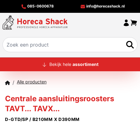
085-0600678
info@horecashack.nl
HOME
Bekijk hele
assortiment
ALLE PRODUCTEN
Alle producten
/
OVER ONS
Centrale aansluitingsroosters
MERKEN
TAVT... TAVX...
OFFERTECHECKER
D-GTD/SP / B210MM X D390MM
CONTACT