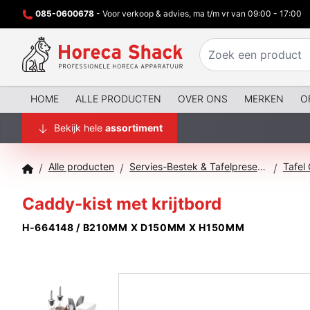
085-0600678
- Voor verkoop & advies, ma t/m vr van 09:00 - 17:00
HOME
ALLE PRODUCTEN
OVER ONS
MERKEN
O
Bekijk hele
assortiment
Alle producten
Servies-Bestek & Tafelpresentatie
Tafel
/
/
/
Caddy-kist met krijtbord
H-664148 / B210MM X D150MM X H150MM