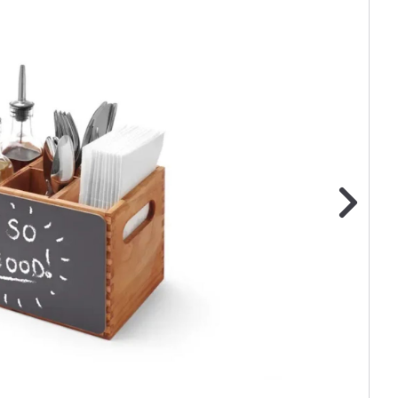
ge foto
N