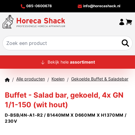
085-0600678
info@horecashack.nl
HOME
Bekijk hele
assortiment
ALLE PRODUCTEN
Alle producten
Koelen
Gekoelde Buffet & Saladebar
/
/
/
OVER ONS
Buffet - Salad bar, gekoeld, 4x GN
MERKEN
1/1-150 (wit hout)
OFFERTECHECKER
D-BSB/4N-A1-R2 / B1440MM X D660MM X H1370MM /
CONTACT
230V