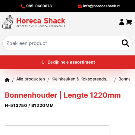
085-0600678
info@horecashack.nl
HOME
Bekijk hele
assortiment
ALLE PRODUCTEN
Alle producten
Kleinkeuken & Koksgereedschap
Bonnenh
/
/
/
OVER ONS
Bonnenhouder | Lengte 1220mm
MERKEN
H-513750 / B1220MM
OFFERTECHECKER
CONTACT