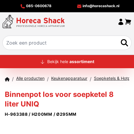
085-0600678
info@horecashack.nl
HOME
Bekijk hele
assortiment
ALLE PRODUCTEN
Alle producten
Keukenapparatuur
Soepketels & Hotpo
/
/
/
OVER ONS
Binnenpot los voor soepketel 8
MERKEN
liter UNIQ
OFFERTECHECKER
H-963388 / H200MM / Ø295MM
CONTACT