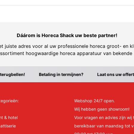
Dáárom is Horeca Shack uw beste partner!
t juiste adres voor al uw professionele horeca groot- en kl
ssortiment hoogwaardige horeca apparatuur van bekende
 terugbellen!
Betaling in termijnen?
Laat ons uw offer
tegorieën:
Webshop 24/7 open.
Wij hebben geen showroom!
nt & hotel
Voor vragen en advies zijn wij 
attiserie
bereikbaar van maandag tot v