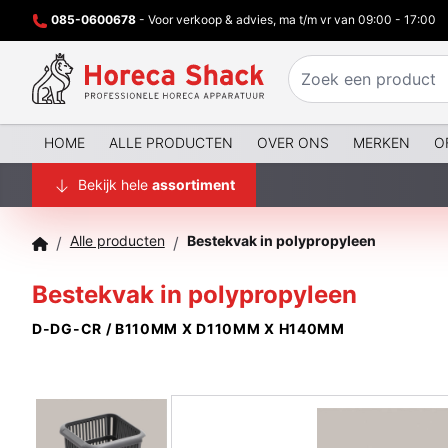
085-0600678
- Voor verkoop & advies, ma t/m vr van 09:00 - 17:00
HOME
ALLE PRODUCTEN
OVER ONS
MERKEN
O
Bekijk hele
assortiment
Alle producten
Bestekvak in polypropyleen
/
/
Bestekvak in polypropyleen
D-DG-CR / B110MM X D110MM X H140MM