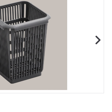
ge foto
N