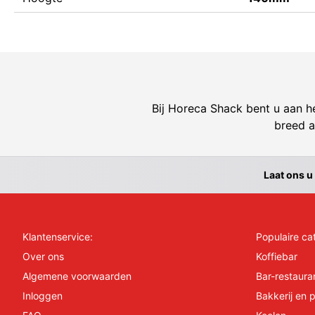
Bij Horeca Shack bent u aan he
breed a
Laat ons u
Klantenservice:
Populaire ca
Over ons
Koffiebar
Algemene voorwaarden
Bar-restaura
Inloggen
Bakkerij en p