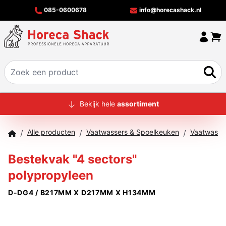
085-0600678
info@horecashack.nl
HOME
Bekijk hele
assortiment
ALLE PRODUCTEN
Alle producten
Vaatwassers & Spoelkeuken
Vaatwasko
/
/
/
OVER ONS
Bestekvak "4 sectors"
MERKEN
polypropyleen
OFFERTECHECKER
D-DG4 / B217MM X D217MM X H134MM
CONTACT