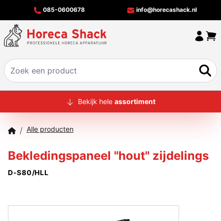
085-0600678
info@horecashack.nl
HOME
Bekijk hele
assortiment
ALLE PRODUCTEN
Alle producten
/
OVER ONS
Bekledingspaneel "hout" zijdelings
MERKEN
D-S80/HLL
OFFERTECHECKER
CONTACT