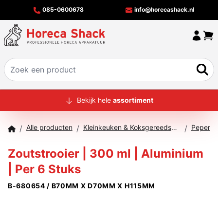
085-0600678
info@horecashack.nl
HOME
Bekijk hele
assortiment
ALLE PRODUCTEN
Alle producten
Kleinkeuken & Koksgereedschap
/
/
/
OVER ONS
Zoutstrooier | 300 ml | Aluminium
MERKEN
| Per 6 Stuks
OFFERTECHECKER
B-680654 / B70MM X D70MM X H115MM
CONTACT