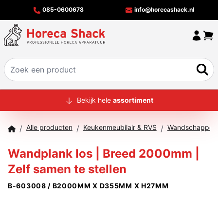
085-0600678
info@horecashack.nl
HOME
Bekijk hele
assortiment
ALLE PRODUCTEN
Alle producten
Keukenmeubilair & RVS
Wandschappen
/
/
/
OVER ONS
Wandplank los | Breed 2000mm |
MERKEN
Zelf samen te stellen
OFFERTECHECKER
B-603008 / B2000MM X D355MM X H27MM
CONTACT