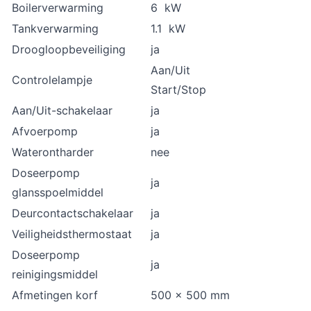
Boilerverwarming
6 kW
Tankverwarming
1.1 kW
Droogloopbeveiliging
ja
Aan/Uit
Controlelampje
Start/Stop
Aan/Uit-schakelaar
ja
Afvoerpomp
ja
Waterontharder
nee
Doseerpomp
ja
glansspoelmiddel
Deurcontactschakelaar
ja
Veiligheidsthermostaat
ja
Doseerpomp
ja
reinigingsmiddel
Afmetingen korf
500 x 500 mm