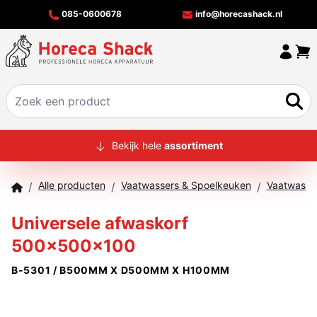
085-0600678
info@horecashack.nl
HOME
Bekijk hele
assortiment
ALLE PRODUCTEN
Alle producten
Vaatwassers & Spoelkeuken
Vaatwasko
/
/
/
OVER ONS
Universele afwaskorf
MERKEN
500x500x100
OFFERTECHECKER
B-5301 / B500MM X D500MM X H100MM
CONTACT