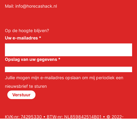
Mail:
info@horecashack.nl
Op de hoogte blijven?
Uw e-mailadres
*
Opslag van uw gegevens
*
Jullie mogen mijn e-mailadres opslaan om mij periodiek een
nieuwsbrief te sturen
Verstuur
KVK-nr: 74295330 • BTW-nr: NL859842514B01 • © 2022-
2026 Horeca Shack B.V • Website door Nils&Paul