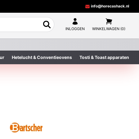
info@horecashack.nl
INLOGGEN
WINKELWAGEN (0)
ur
Hetelucht & Conventieovens
Tosti & Toast apparaten