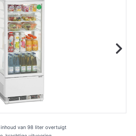
ge foto
N
inhoud van 98 liter overtuigt
e, krachtige uitvoering.