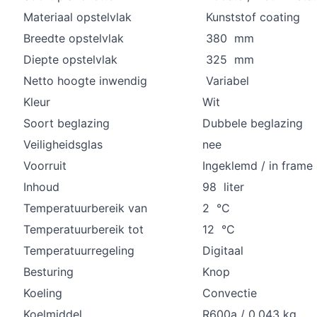
Materiaal opstelvlak
Kunststof coating
Breedte opstelvlak
380 mm
Diepte opstelvlak
325 mm
Netto hoogte inwendig
Variabel
Kleur
Wit
Soort beglazing
Dubbele beglazing
Veiligheidsglas
nee
Voorruit
Ingeklemd / in frame
Inhoud
98 liter
Temperatuurbereik van
2 °C
Temperatuurbereik tot
12 °C
Temperatuurregeling
Digitaal
Besturing
Knop
Koeling
Convectie
Koelmiddel
R600a / 0,043 kg