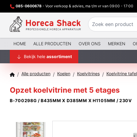
085-0600678
- Voor verkoop & advies, ma t/m vr van 09:00 - 17:00
HOME
ALLE PRODUCTEN
OVER ONS
MERKEN
O
Bekijk hele
assortiment
Alle producten
Koelen
Koelvitrines
Koelvitrine taf
/
/
/
/
Opzet koelvitrine met 5 etages
B-700298G / B435MM X D385MM X H1105MM / 230V