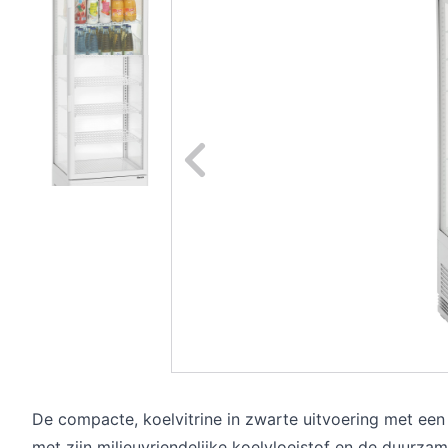
Naar vori
De compacte, koelvitrine in zwarte uitvoering met een 
met zijn milieuvriendelijke koelvloeistof en de duurzam