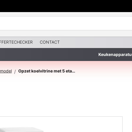
FFERTECHECKER
CONTACT
Keukenapparatu
elmodel
Opzet koelvitrine met 5 etages
/