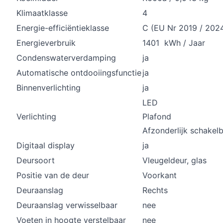
Klimaatklasse
4
Energie-efficiëntieklasse
C (EU Nr 2019 / 202
Energieverbruik
1401 kWh / Jaar
Condenswaterverdamping
ja
Automatische ontdooiingsfunctie
ja
Binnenverlichting
ja
LED
Verlichting
Plafond
Afzonderlijk schakel
Digitaal display
ja
Deursoort
Vleugeldeur, glas
Positie van de deur
Voorkant
Deuraanslag
Rechts
Deuraanslag verwisselbaar
nee
Voeten in hoogte verstelbaar
nee