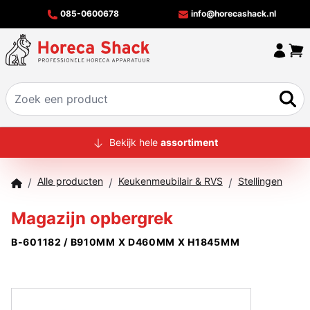
085-0600678
info@horecashack.nl
HOME
Bekijk hele
assortiment
ALLE PRODUCTEN
Alle producten
Keukenmeubilair & RVS
Stellingen
/
/
/
OVER ONS
Magazijn opbergrek
MERKEN
B-601182 / B910MM X D460MM X H1845MM
OFFERTECHECKER
CONTACT