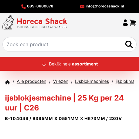
085-0600678
info@horecashack.nl
HOME
Bekijk hele
assortiment
ALLE PRODUCTEN
Alle producten
Vriezen
IJsblokmachines
ijsblokmac
/
/
/
/
OVER ONS
ijsblokjesmachine | 25 Kg per 24
MERKEN
uur | C26
OFFERTECHECKER
B-104049 / B395MM X D551MM X H673MM / 230V
CONTACT