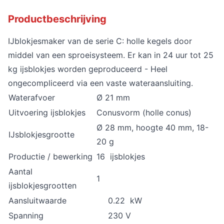
Productbeschrijving
IJblokjesmaker van de serie C: holle kegels door
middel van een sproeisysteem. Er kan in 24 uur tot 25
kg ijsblokjes worden geproduceerd - Heel
ongecompliceerd via een vaste wateraansluiting.
Waterafvoer
Ø 21 mm
Uitvoering ijsblokjes
Conusvorm (holle conus)
Ø 28 mm, hoogte 40 mm, 18-
IJsblokjesgrootte
20 g
Productie / bewerking
16 ijsblokjes
Aantal
1
ijsblokjesgrootten
Aansluitwaarde
0.22 kW
Spanning
230 V