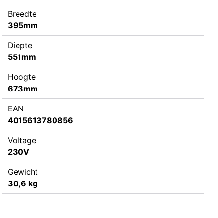
Breedte
395mm
Diepte
551mm
Hoogte
673mm
EAN
4015613780856
Voltage
230V
Gewicht
30,6 kg