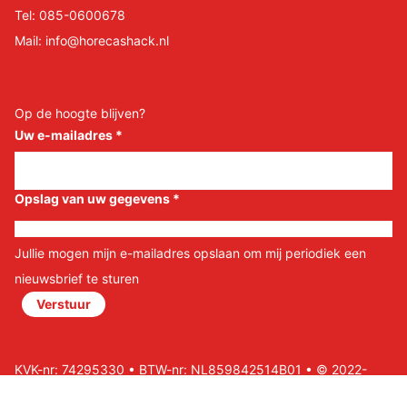
Tel:
085-0600678
Mail:
info@horecashack.nl
Op de hoogte blijven?
Uw e-mailadres
*
Opslag van uw gegevens
*
Jullie mogen mijn e-mailadres opslaan om mij periodiek een
nieuwsbrief te sturen
Verstuur
KVK-nr: 74295330 • BTW-nr: NL859842514B01 • © 2022-
2026 Horeca Shack B.V • Website door Nils&Paul