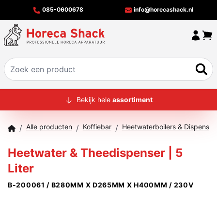
085-0600678
info@horecashack.nl
HOME
Bekijk hele
assortiment
ALLE PRODUCTEN
Alle producten
Koffiebar
Heetwaterboilers & Dispenser
/
/
/
OVER ONS
Heetwater & Theedispenser | 5
MERKEN
Liter
OFFERTECHECKER
B-200061 / B280MM X D265MM X H400MM / 230V
CONTACT