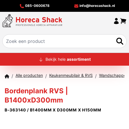
085-0600678
info@horecashack.nl
HOME
Bekijk hele
assortiment
ALLE PRODUCTEN
Alle producten
Keukenmeubilair & RVS
Wandschappen
/
/
/
OVER ONS
Bordenplank RVS |
MERKEN
B1400xD300mm
OFFERTECHECKER
B-363140 / B1400MM X D300MM X H150MM
CONTACT