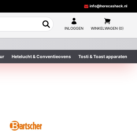
info@horecashack.nl
INLOGGEN
WINKELWAGEN (0)
ur
Hetelucht & Conventieovens
Tosti & Toast apparaten