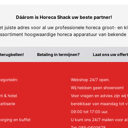
Dáárom is Horeca Shack uw beste partner!
t juiste adres voor al uw professionele horeca groot- en kl
ssortiment hoogwaardige horeca apparatuur van bekende
 terugbellen!
Betaling in termijnen?
Laat ons uw offer
tegorieën:
Webshop 24/7 open.
Wij hebben geen showroom!
nt & hotel
Voor vragen en advies zijn wij 
attiserie
bereikbaar van maandag tot v
09:00 tot 17:00 uur.
orging en buffet
U kunt ons 24/7 mailen voor a
Tel:
085-0600678