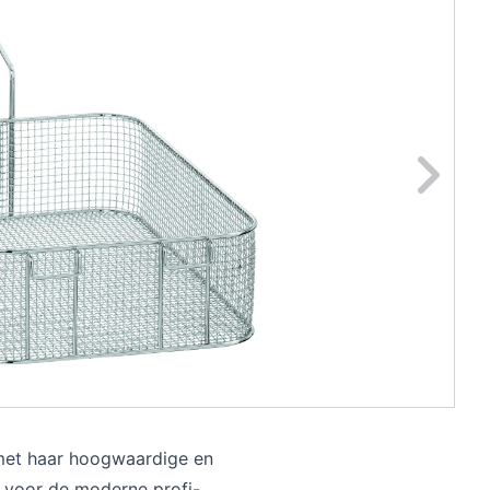
ge foto
N
 met haar hoogwaardige en
 voor de moderne profi-