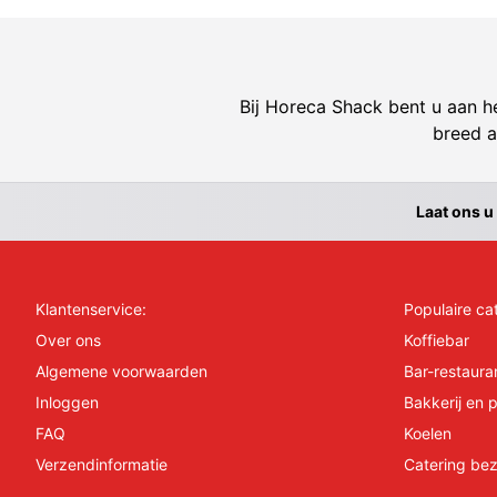
Bij Horeca Shack bent u aan he
breed a
Laat ons u
Klantenservice:
Populaire ca
Over ons
Koffiebar
Algemene voorwaarden
Bar-restaura
Inloggen
Bakkerij en p
FAQ
Koelen
Verzendinformatie
Catering bez