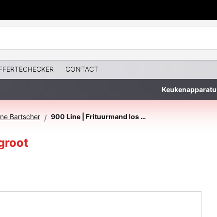
FFERTECHECKER
CONTACT
Keukenapparatu
ne Bartscher
900 Line | Frituurmand los 20 liter groot
/
 groot