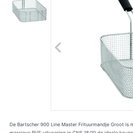
Naar vori
De Bartscher 900 Line Master Frituurmandje Groot is
massieve RVS-uitvoering in CNS 18/10 de ideale keuze