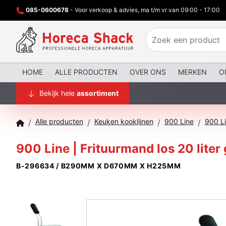
085-0600678
- Voor verkoop & advies, ma t/m vr van 09:00 - 17:00
HOME
ALLE PRODUCTEN
OVER ONS
MERKEN
O
Bekijk hele
assortiment
Alle producten
Keuken kooklijnen
900 Line
900 Li
/
/
/
/
900 Line | Frituurmand los 20 liter
B-296634 / B290MM X D670MM X H225MM