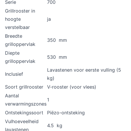
Serie
700
Grillrooster in
hoogte
ja
verstelbaar
Breedte
350 mm
grilloppervlak
Diepte
530 mm
grilloppervlak
Lavastenen voor eerste vulling (5
Inclusief
kg)
Soort grillrooster
V-rooster (voor vlees)
Aantal
1
verwarmingszones
Ontstekingssoort
Piëzo-ontsteking
Vulhoeveelheid
4.5 kg
lavastenen