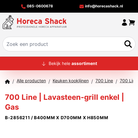
085-0600678
info@horecashack.nl
HOME
Bekijk hele
assortiment
ALLE PRODUCTEN
Alle producten
Keuken kooklijnen
700 Line
700 Line
/
/
/
/
OVER ONS
700 Line | Lavasteen-grill enkel |
MERKEN
Gas
OFFERTECHECKER
B-2856211 / B400MM X D700MM X H850MM
CONTACT