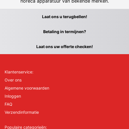
horeca apparatuur van bekende merken.
Laat ons u terugbellen!
Betaling in termijnen?
Laat ons uw offerte checken!
Klantenservice:
Over ons
Algemene voorwaarden
Inloggen
FAQ
Verzendinformatie
Populaire categorieën: