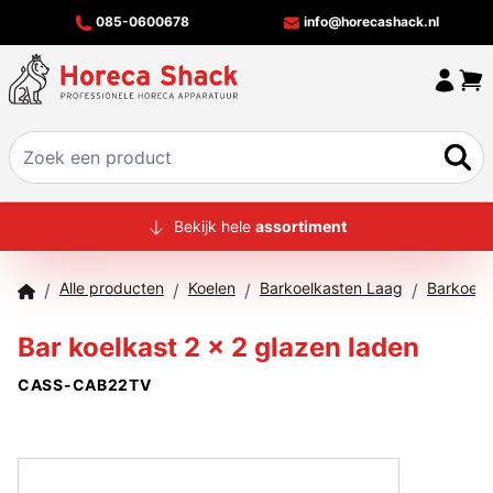
085-0600678
info@horecashack.nl
HOME
Bekijk hele
assortiment
ALLE PRODUCTEN
Alle producten
Koelen
Barkoelkasten Laag
/
/
/
/
OVER ONS
Bar koelkast 2 x 2 glazen laden
MERKEN
CASS-CAB22TV
OFFERTECHECKER
CONTACT