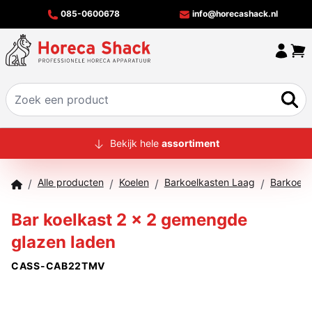
085-0600678
info@horecashack.nl
HOME
Bekijk hele
assortiment
ALLE PRODUCTEN
Alle producten
Koelen
Barkoelkasten Laag
/
/
/
/
OVER ONS
Bar koelkast 2 x 2 gemengde
MERKEN
glazen laden
OFFERTECHECKER
CASS-CAB22TMV
CONTACT