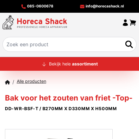
085-0600678
info@horecashack.nl
HOME
Bekijk hele
assortiment
ALLE PRODUCTEN
Alle producten
/
OVER ONS
Bak voor het zouten van friet -Top-
MERKEN
DD-WR-BSF-T / B270MM X D330MM X H500MM
OFFERTECHECKER
CONTACT