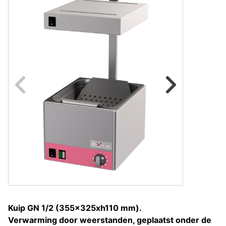
Naar vorige fot
Na
Kuip GN 1/2 (355x325xh110 mm).
Verwarming door weerstanden, geplaatst onder de