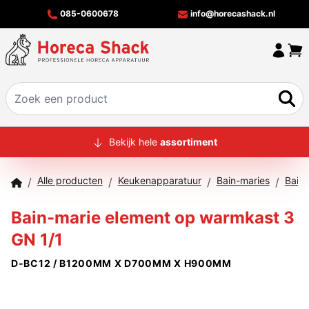
085-0600678
info@horecashack.nl
HOME
Bekijk hele
assortiment
ALLE PRODUCTEN
Alle producten
Keukenapparatuur
Bain-maries
Bain-
/
/
/
/
OVER ONS
Bain-marie element op warmkast 3
MERKEN
GN 1/1
OFFERTECHECKER
D-BC12 / B1200MM X D700MM X H900MM
CONTACT