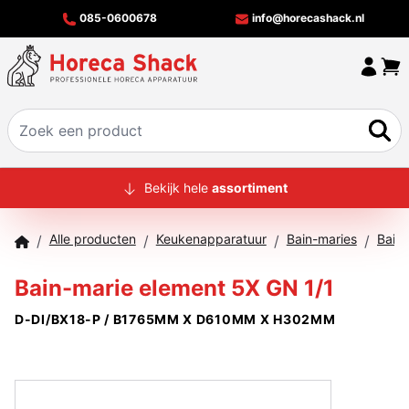
085-0600678
info@horecashack.nl
HOME
Bekijk hele
assortiment
ALLE PRODUCTEN
Alle producten
Keukenapparatuur
Bain-maries
/
/
/
/
OVER ONS
Bain-marie element 5X GN 1/1
MERKEN
D-DI/BX18-P / B1765MM X D610MM X H302MM
OFFERTECHECKER
CONTACT