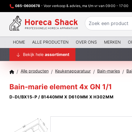
085-0600678
- Voor verkoop & advies, ma t/m vr van 09:00 - 17:00
HOME
ALLE PRODUCTEN
OVER ONS
MERKEN
O
Bekijk hele
assortiment
Alle producten
Keukenapparatuur
Bain-maries
/
/
/
/
Bain-marie element 4x GN 1/1
D-DI/BX15-P / B1440MM X D610MM X H302MM