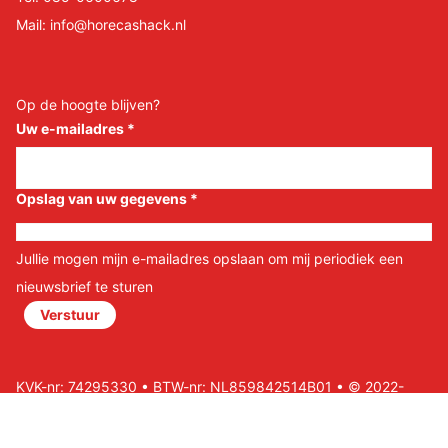
Mail:
info@horecashack.nl
Op de hoogte blijven?
Uw e-mailadres
*
Opslag van uw gegevens
*
Jullie mogen mijn e-mailadres opslaan om mij periodiek een
nieuwsbrief te sturen
Verstuur
KVK-nr: 74295330 • BTW-nr: NL859842514B01 • © 2022-
2026 Horeca Shack B.V • Website door Nils&Paul