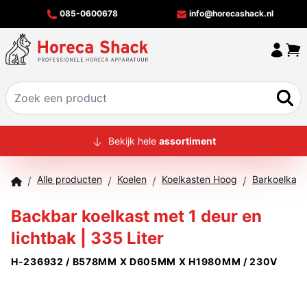
085-0600678
info@horecashack.nl
HOME
Bekijk hele
assortiment
ALLE PRODUCTEN
Alle producten
Koelen
Koelkasten Hoog
/
/
/
/
OVER ONS
Backbar koelkast met 1 deur en
MERKEN
lichtbak | 335 Liter
OFFERTECHECKER
H-236932 / B578MM X D605MM X H1980MM / 230V
CONTACT