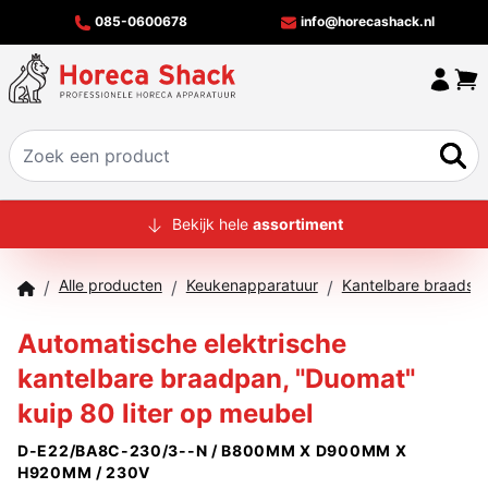
085-0600678
info@horecashack.nl
HOME
Bekijk hele
assortiment
ALLE PRODUCTEN
Alle producten
Keukenapparatuur
Kantelbare braadsl
/
/
/
OVER ONS
Automatische elektrische
MERKEN
kantelbare braadpan, "Duomat"
OFFERTECHECKER
kuip 80 liter op meubel
CONTACT
D-E22/BA8C-230/3--N / B800MM X D900MM X
H920MM / 230V