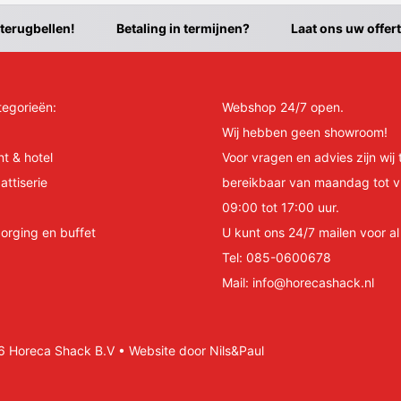
 terugbellen!
Betaling in termijnen?
Laat ons uw offer
tegorieën:
Webshop 24/7 open.
Wij hebben geen showroom!
nt & hotel
Voor vragen en advies zijn wij 
attiserie
bereikbaar van maandag tot v
09:00 tot 17:00 uur.
orging en buffet
U kunt ons 24/7 mailen voor a
Tel:
085-0600678
Mail:
info@horecashack.nl
Horeca Shack B.V • Website door Nils&Paul