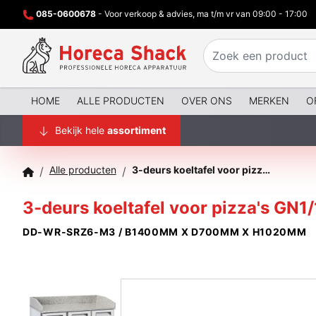
085-0600678
- Voor verkoop & advies, ma t/m vr van 09:00 - 17:00
HOME
ALLE PRODUCTEN
OVER ONS
MERKEN
O
Bekijk hele
assortiment
Alle producten
3-deurs koeltafel voor pizza's GN1/1, Granieten blad
/
/
3-deurs koeltafel voor pizza's GN1/
DD-WR-SRZ6-M3 / B1400MM X D700MM X H1020MM