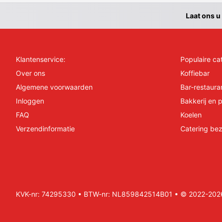
Laat ons u
Klantenservice:
Populaire ca
Over ons
Koffiebar
Algemene voorwaarden
Bar-restaura
Inloggen
Bakkerij en p
FAQ
Koelen
Verzendinformatie
Catering bez
KVK-nr: 74295330 • BTW-nr: NL859842514B01 • © 2022-2026 