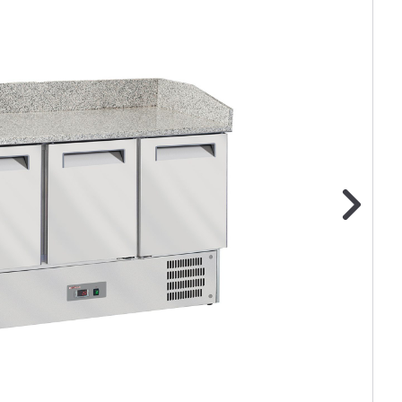
ge foto
N