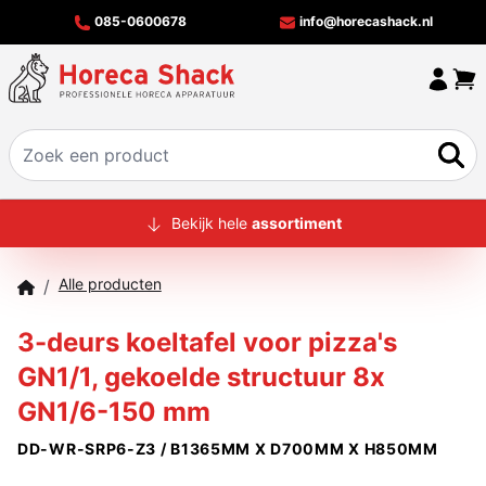
085-0600678
info@horecashack.nl
HOME
Bekijk hele
assortiment
ALLE PRODUCTEN
Alle producten
/
OVER ONS
3-deurs koeltafel voor pizza's
MERKEN
GN1/1, gekoelde structuur 8x
OFFERTECHECKER
GN1/6-150 mm
CONTACT
DD-WR-SRP6-Z3 / B1365MM X D700MM X H850MM